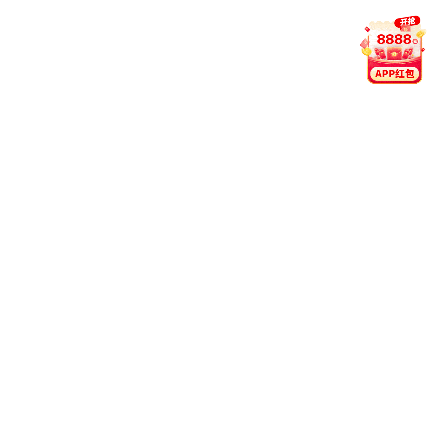
版本更新概览 · 每个版本独立展示
米兰体育在线登录入口 每次更新都基于用户反馈持续优化，
确保使用体验不断升级。
v6.3.0
发布于 2025年10月
多设备同步机制上线，账号数据无缝切换。
推荐逻辑升级，提升用户内容匹配准确度。
新增教学专区，图文视频助力新手快速上手。