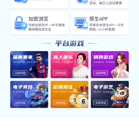
多维安全防御模型
米兰体育在线登录入口从多个层面构建立体式防御体系，涵
盖数据传输、账户操作与隐私保护，力求为用户营造安全、
稳定的使用体验。
身份认证层
双因子验证
行为识别
通过设备指纹识别、人机验证等方式，全面阻挡非法访问
尝试。