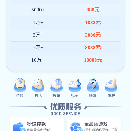
用性著称，持续为用户提供高质量内容与技术保障。
平台安全稳定
架构采用多节点部署与智能容错机制，全面提升米兰体
育在线登录-米兰体育(中国)的访问速度与数据完整性，
支持多设备并发操作。
全球化运营体系
支持多语言界面及本地支付系统，服务覆盖东南亚、欧
美等区域，打造更贴近用户需求的本地化体验。
7x24小时服务支持
专业客服团队全年在线，提供实时响应的技术支持与使
用指导，保障平台使用无后顾之忧。