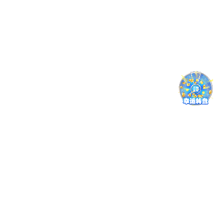
电竞频道
热门电竞赛事全覆盖，支持边看边聊功能，打造专属电竞
内容互动专区。
赛事专题
整合重要赛事专题页、球队档案与图文集锦，适合深入了
解比赛背景与阵容走势。