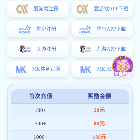
亚洲体育服务平台大奖
2022 年度综合类数字体育平台荣誉奖项，肯定平台服务能
力。