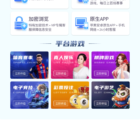
米兰体育在线登录-米兰体育(中国) 用户活跃度与续访率连续
三年领先，综合评分稳定保持高位。
App下载
关于我们
隐私政策
服务协议
网站地图
认识 米兰体育在线登录入口
米兰体育在线登录入口官方网站【KY1.AC】官网认证:手机版、app
下载、登录入口、官方网站、网页版、平台、网址、地址、注册、娱
乐，米兰体育在线登录入口(中国)官方网站欢迎大家选择真正的官方
通道，同时我们提供全天候7x24小时在线服务，第一时间处理各类问
题，正规集团平台有保障，欢迎体验！