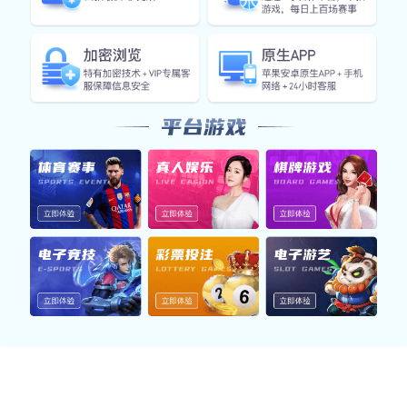
因此，在评估杜伦的重要性时，不仅要看他的个人表
现，更需要考虑他如何融入整个团队以及是否能够适
应现代篮球的发展趋势。这是活塞队必须认真思考的
问题。
2、放弃杜伦的潜在后果
如果活塞队决定放弃杜伦，这将对球队产生一系列深
远影响。一方面，这样做可能会释放出更多薪资空
间，使得管理层能够引进更具实力和经验的新球员，
为球队注入新的活力。这种改变或许可以加速球队重
建过程，为未来打下坚实基础。
另一方面，失去一位年轻且有潜力的内线球员，也存
在一定风险。如果接下来的引援未能达到预期效果，
那么放弃杜伦可能会被证明是一个错误选择。特别是