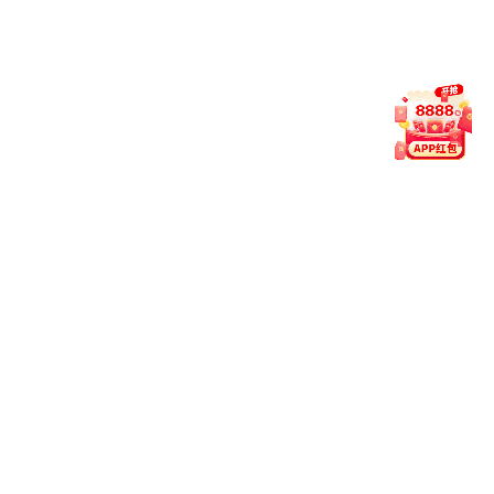
针对目前情况，建议活塞队制定明确的发展路线图，
以便更好地实施转型。一方面，可以从选秀入手，加
大对年轻才俊的挖掘力度。同时，通过交易或签约等
方式，引入一些经验丰富且能胜任多位置的新援，以
形成竞争激烈又充满朝气的新阵容。
另一方面，加强教练组建设，提高战术执行能力，也
是至关重要的一环。聘请擅长现代战术体系及数据分
析的教练，有助于提高整个团队对于新理念的理解。
同时，通过持续培训和科学训练，让每位球员都能迅
速适应新的打法要求。
最后，加强与社区及粉丝之间互动也是不可忽视的一
部分。通过开展各类活动，让粉丝参与到俱乐部事务
中，不仅增强了品牌认同感，同时也能够帮助管理层