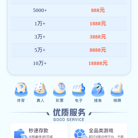
采取的战略与方向。通过这几方面的分析，我们希望
能为活塞队的决策提供有价值的参考。
1、活塞队现状与杜伦角色
当前，活塞队正处于一个转型期，需要重新审视自己
的核心阵容。在这个过程中，年轻球员如杜伦成为了
备受关注的焦点。他作为一名具有潜力的大个子球
员，在进攻和防守两端都有一定的贡献。这使得他在
球队重建中被寄予厚望。
然而，尽管杜伦展现出了良好的个人能力，但整体战
绩却未能令人满意。这让管理层不得不考虑，他是否
真的符合球队未来的发展需求。如果继续依赖他，可
能会拖累球队整体进步。