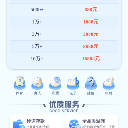
食安排，以及为何这些特定食品成为他们成功的重要
基础。
1、膳食结构的重要性
膳食结构是指一个人或一个团队在日常饮食中所包含
的各种食品及其比例。在高水平体育竞技中，运动员
需要消耗大量的能量，同时也要保持身体机能的最佳
状态。因此，合理均衡的膳食结构至关重要。以挪威
队为例，他们选择棕奶酪和三文鱼作为主要营养来
源，这反映了对蛋白质、脂肪及碳水化合物等多种营
养素的重要考虑。
首先，棕奶酪富含优质蛋白质，可以帮助运动员修复
和重建肌肉组织。而三文鱼则提供丰富的不饱和脂肪
酸，有助于提高心血管健康以及增强耐力。这种组合