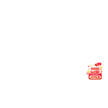
此外，在赛期前夕，通过调整餐单内容，以确保球员
获得最佳竞技状态也是非常关键。无论是赛前热身还
是比赛中，高效补充必需营养素，都将直接关系到最
终成绩，因此合理安排每日四餐显得尤为重要。这样
的周全考虑让整个团队更具竞争力，也为他们争取佳
绩打下基础。
4、科学依据与实践结合
选择116公斤棕奶酪和300公斤三文鱼并非偶然，而是
经过深入研究与实践验证后的结果。从现代营养学角
度来看，这些食品不仅符合人体生理需求，还具备良
好的消化吸收特性，是极佳的运动补给品。在日常训
练及比赛过程中，它们可迅速转化为能量供给，有助
于保持持续高档次输出。