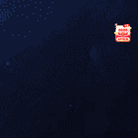
能够平衡好运动与商业
往能力和社会影响力，
而更加坚定地走下去，
们了解到，无论是在职
以及明确的发展规划，
它不仅仅代表个人，更
！