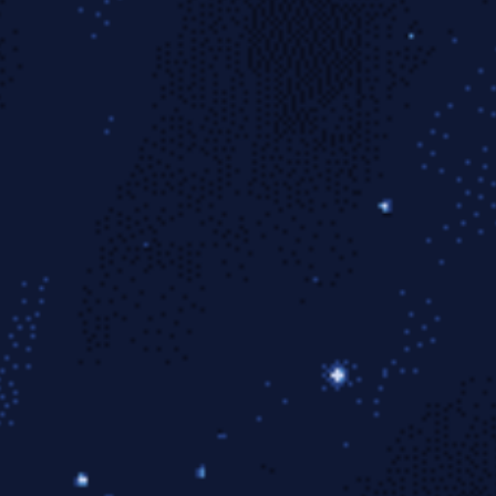
外，身体状况无疑也是决定退役与否的重要依据。目前来看，詹
赛季中高强度地参与训练和比赛。根据朋友们反馈的信息，他在
旧处于顶尖水准。因此，从身体条件来看，没有必要急于选择退
面，随着年龄增长，许多运动员可能会出现能力下降，但詹姆斯
己的打球风格，以适应变化带来的挑战。例如，他逐渐增加了外
势。这种灵活应变的能力使得他的竞技水平并未因年龄而下降。
发现，当今联盟中的许多球队依旧需要类似于詹姆斯这样的全能
进攻和防守，因此各队对于他的需求依然很大。而这也进一步增
到高水平赛事中去。
境与合作关系
运动员是否选择退役的重要因素。在最近几个赛季中，湖人队围
一支更具竞争力的阵容。从朋友们的话语中可以感受到，他们对