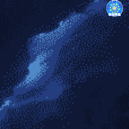
时，多位好友提到，现
，使得整个队伍充满活
球队能够持续进步，并
斗到底。这种共同目标
，越来越多运动员开始
。在采访中，有朋友强
探索新的领域。
友认为，即便是选择离