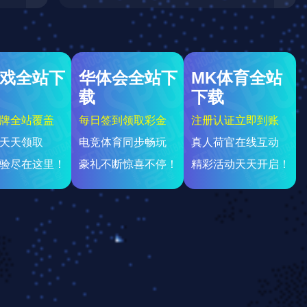
技状态，对自己的训练
样。在采访中，好友们
。
上展现出超强的竞争
朋友们指出，每当看到
前行。
领袖，更是一代人的偶
的重要理由。他希望能