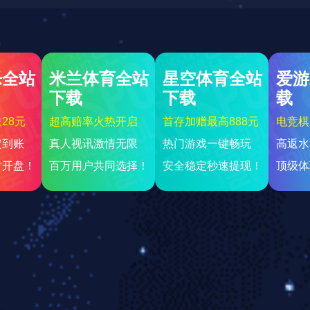
詹姆斯在职业生涯中的坚持与追求。
养与精神状态
素养是他不愿意退役的重要因素之一。他始终保持着高水平的竞
。这种自律不仅使他在比赛中表现出色，也为年轻球员树立了榜
的热爱和执着让他始终保持着积极向上的态度，不愿意轻言退役
影响其决定的重要因素。尽管年纪渐长，但詹姆斯依然能够在场
和对比赛的热情未曾减退，这让他不愿意结束自己的职业生涯。
，詹姆斯总会感受到一种无法抑制的激情，这份激情促使他不断
面时，也不能忽视詹姆斯所承载的人格魅力。他不仅是球场上的
他希望通过自己的努力激励更多人，而这也成为了他不考虑退役
实际行动传递正能量。
况与竞技能力