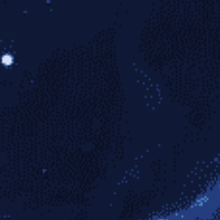
相信即便是在困难时期，詹姆斯依旧会选择留队并继续奋斗。
好的合作关系也是推动其继续留任的重要原因之一。在接受采访
轻球员，他们渴望向经验丰富的老将学习。这种相互扶持和激励
正是推动詹姆斯继续比赛的重要动力之一。
来时，各位好友也表达出了对未来发展的期待。他们认为，只要
么作为核心球员之一的詹姆斯必定会全力以赴，为实现梦想而战
也让大家对未来充满信心。
展与未来规划
对于未来的发展规划也是友人在讨论时提及的话题之一。近年来
的发展，而这一点同样适用于诠释为何詹姆斯没有考虑提前退休
不懈追求令其难以割舍，同时也预示着未来可能会有更多机会去
中，人们已看到勒布朗·詹姆斯作为品牌代言人的成功。不少好