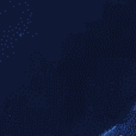
姆斯依然保持着良好的
日常生活中注重锻炼，
役。
却展现出了不同寻常的
线投篮比例，并通过智
型球员。他不仅具备得
强了他的信心，让他相
绕着詹姆斯进行了多次
于当前球队整体氛围十